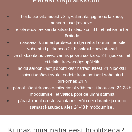
hoidu päevitamisest 72 h, vältimaks pigmendilaikude,
nahaärrituse jms teket
ei ole soovitav kanda kitsaid riideid kuni 8 h, et nahka mitte
ärritada
massaaž, kuumad protseduurid ja naha hõõrumine pole
vahatatud piirkonnas 24 h jooksul soovitatavad
väldi klooritatud vees, vannis ja saunas käiku 24 h jooksul, et
ei tekiks karvanääpsupõletik
hoidu aeroobikast jt sportlikest harrastustest 24 h jooksul
hoidu isepäevitavate toodete kasutamisest vahatatud
piirkonnas 24 h
pärast näopiirkonna depileerimist võib meiki kasutada 24-28 h
möödumisel, et vältida pooride ummistumist
pärast kaenlaaluste vahatamist võib deodorante ja muud
sarnast kasutada alles 24-48 h möödumisel.
Kuidas oma naha eest hoolitseda?