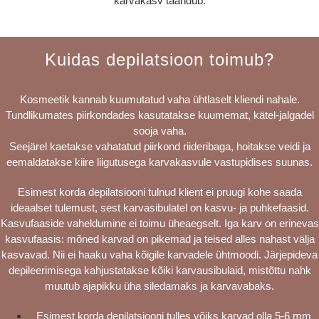
karvakasv taandub.
Kuidas depilatsioon toimub?
Kosmeetik kannab kuumutatud vaha ühtlaselt kliendi nahale.
Tundlikumates piirkondades kasutatakse kuumemat, kätel-jalgadel
sooja vaha.
Seejärel kaetakse vahatatud piirkond riideribaga, hoitakse veidi ja
eemaldatakse kiire liigutusega karvakasvule vastupidises suunas.
Esimest korda depilatsiooni tulnud klient ei pruugi kohe saada
ideaalset tulemust, sest karvasibulatel on kasvu- ja puhkefaasid.
Kasvufaaside vaheldumine ei toimu üheaegselt. Iga karv on erinevas
kasvufaasis: mõned karvad on pikemad ja teised alles nahast välja
kasvavad. Nii ei haaku vaha kõigile karvadele ühtmoodi. Järjepideva
depileerimisega kahjustatakse kõiki karvausibulaid, mistõttu nahk
muutub ajapikku üha siledamaks ja karvavabaks.
Esimest korda depilatsiooni tulles võiks karvad olla 5-6 mm