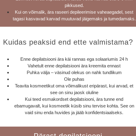
pikkused.
Kui on võimalik, ära raseeri depileerimise vaheaegadel, sest
tagasi kasvavad karvad muutuvad jäigemaks ja tumedamaks.
Kuidas peaksid end ette valmistama?
Enne depilatsiooni ära käi rannas ega solaariumis 24 h
Vahetult enne depilatsiooni ära kreemita ennast
Puhka välja – väsinud olekus on nahk tundlikum
Ole puhas
Teavita kosmeetikut oma võimalikust eripärast, kui arvad, et
see on sinu jaosk oluline
Kui teed esmakordset depilatsiooni, ära tunne end
ebamugavalt, kui kosmeetik küsib sinu tervise kohta. See on
vaid sinu enda huvides ja jääb konfidentsiaalseks.
Pärast depilatsiooni