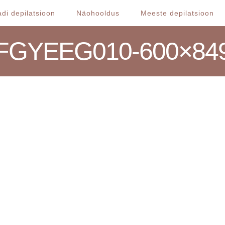
di depilatsioon
Näohooldus
Meeste depilatsioon
FGYEEG010-600×84