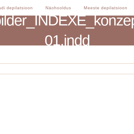
di depilatsioon
Näohooldus
Meeste depilatsioon
lder_INDEXE_konzept
01.indd