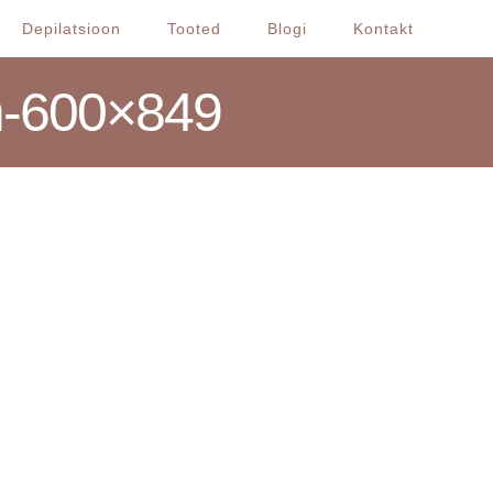
Depilatsioon
Tooted
Blogi
Kontakt
m-600×849