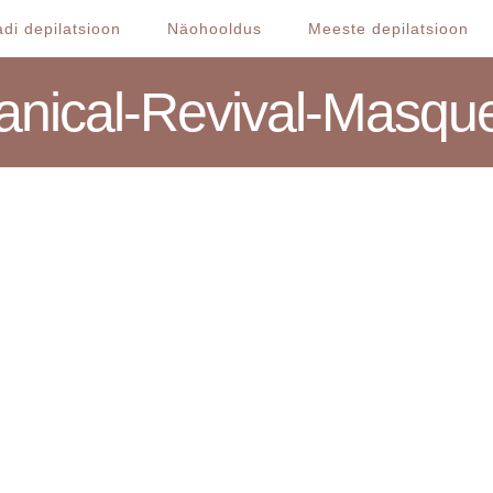
di depilatsioon
Näohooldus
Meeste depilatsioon
tanical-Revival-Masq