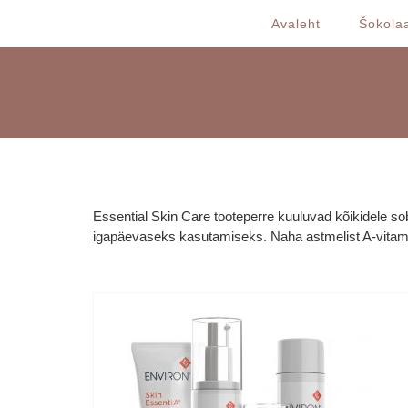
Skip
Avaleht
Šokolaa
to
content
Essential Skin Care tooteperre kuuluvad kõikidele sob
igapäevaseks kasutamiseks. Naha astmelist A-vitami