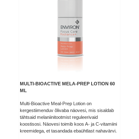
MULTI-BIOACTIVE MELA-PREP LOTION 60
ML
Multi-Bioactive Meal-Prep Lotion on
kergestiimenduv õlivaba näovesi, mis sisaldab
tähtsaid melaniinitootmist reguleerivaid
koostisosi. Näovesi toimib koos A- ja C-vitamiini
kreemidega, et tasandada ebaühtlast nahavärvi.