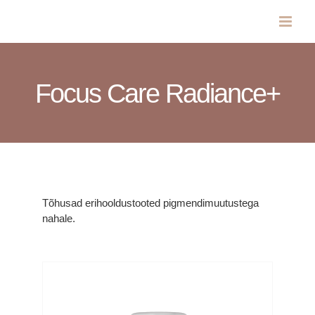
Skip
to
content
Focus Care Radiance+
Tõhusad erihooldustooted pigmendimuutustega
nahale.